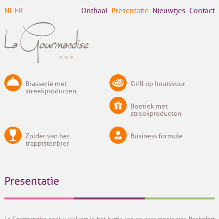
NL
FR
Onthaal
Presentatie
Nieuwtjes
Contact
Brasserie met
Grill op houtsvuur
streekproducten
Boetiek met
streekproducten
Zolder van het
Business formule
trappistenbier
Presentatie
La Gourmandise
Rochefort