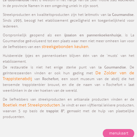
heet u welkom in het hartje van de zeer mooie stad
in de provincie Namen in een omgeving uniek in zijn soort.
la Gourmandise
Streekproducten en kwaliteitsproducten zijn het leitmotiv van
.
Sinds 1995, beoogt het etablissement gezelligheid en toegankelijkheid voor
iedereen.
ijssalon en pannenkoekenhuisje
Oorspronkelijk geopend als een
, is La
Gourmandise geëvolueerd tot een plaats waar men niet meer omheen kan voor
streekgebonden keuken
de liefhebbers van een
.
Huisbereide ijsjes en pannenkoeken blijven één van de ‘musts’ van het
etablissement.
la Gourmandise
De restauratie is niet het enige sterke punt van
. De
De Zolder van de
geïnteresseerden vinden er ook hun gading met
Trappistenabdij
Rochefort
van
, een soort museum van de abdij die het
beroemde trappistenbier brouwt, en die de naam van « Rochefort » laat
weerklinken in de vier hoeken van de wereld.
De liefhebbers van streekproducten en artisanale producten vinden er de
Boetiek met Streekproducten
. Je vindt er een vijftiental lekkere producten,
trappist 8°
waarvan 5 op basis de
, gemaakt met de hulp van plaatselijke
producenten.
menukaart